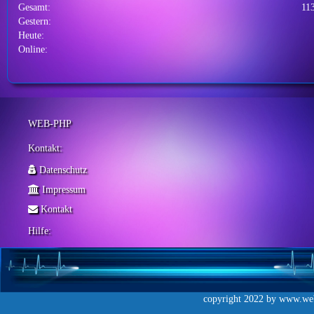
Gesamt:
11
Gestern:
Heute:
Online:
WEB-PHP
Kontakt:
Datenschutz
Impressum
Kontakt
Hilfe:
copyright 2022 by
www.web