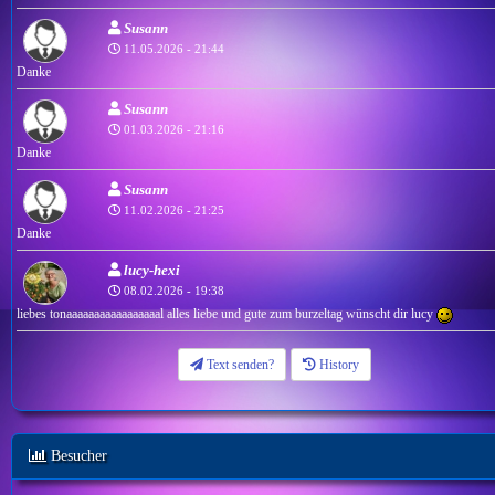
Susann
11.05.2026 - 21:44
Danke
Susann
01.03.2026 - 21:16
Danke
Susann
11.02.2026 - 21:25
Danke
lucy-hexi
08.02.2026 - 19:38
liebes tonaaaaaaaaaaaaaaaaal alles liebe und gute zum burzeltag wünscht dir lucy
Text senden?
History
Besucher