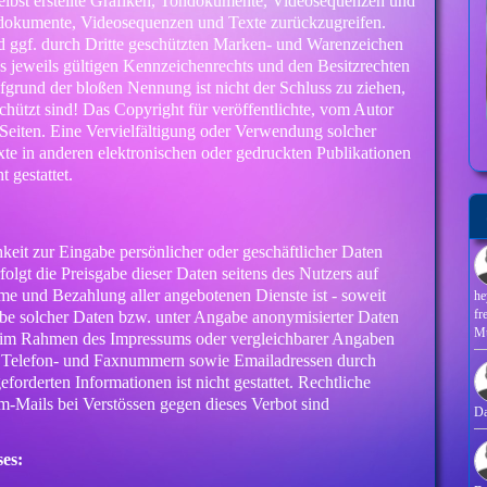
elbst erstellte Grafiken, Tondokumente, Videosequenzen und
ondokumente, Videosequenzen und Texte zurückzugreifen.
nd ggf. durch Dritte geschützten Marken- und Warenzeichen
 jeweils gültigen Kennzeichenrechts und den Besitzrechten
ufgrund der bloßen Nennung ist nicht der Schluss zu ziehen,
chützt sind! Das Copyright für veröffentlichte, vom Autor
er Seiten. Eine Vervielfältigung oder Verwendung solcher
e in anderen elektronischen oder gedruckten Publikationen
 gestattet.
keit zur Eingabe persönlicher oder geschäftlicher Daten
folgt die Preisgabe dieser Daten seitens des Nutzers auf
hme und Bezahlung aller angebotenen Dienste ist - soweit
he
fr
be solcher Daten bzw. unter Angabe anonymisierter Daten
M
r im Rahmen des Impressums oder vergleichbarer Angaben
n, Telefon- und Faxnummern sowie Emailadressen durch
forderten Informationen ist nicht gestattet. Rechtliche
m-Mails bei Verstössen gegen dieses Verbot sind
D
ses: