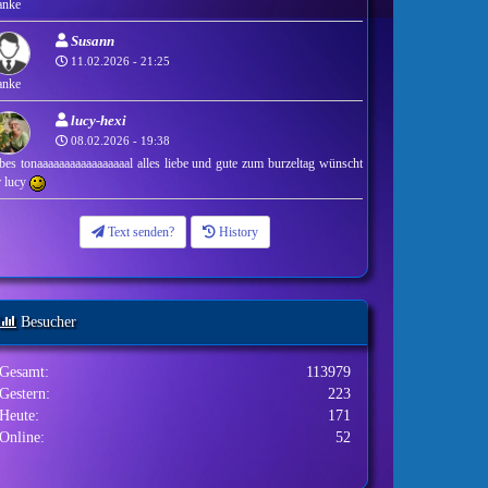
anke
Susann
11.02.2026 - 21:25
anke
lucy-hexi
08.02.2026 - 19:38
ebes tonaaaaaaaaaaaaaaaaal alles liebe und gute zum burzeltag wünscht
r lucy
Text senden?
History
Besucher
Gesamt:
113979
Gestern:
223
Heute:
171
Online:
52