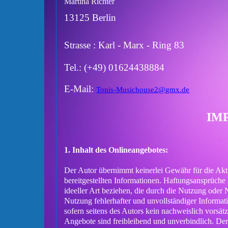
Martina Richter
13125 Berlin
Strasse : Karl - Marx - Ring 83
Tel.: (+49) 01624438884
E-Mail:
Tonis-Musichouse2@gmx.de
IM
1. Inhalt des Onlineangebotes:
Der Autor übernimmt keinerlei Gewähr für die Aktua
bereitgestellten Informationen. Haftungsansprüche
ideeller Art beziehen, die durch die Nutzung oder
Nutzung fehlerhafter und unvollständiger Informat
sofern seitens des Autors kein nachweislich vorsätz
Angebote sind freibleibend und unverbindlich. Der 