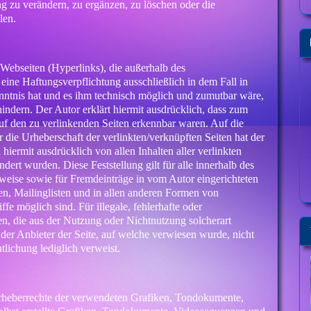
 zu verändern, zu ergänzen, zu löschen oder die
len.
 Webseiten (Hyperlinks), die außerhalb des
eine Haftungsverpflichtung ausschließlich in dem Fall in
enntnis hat und es ihm technisch möglich und zumutbar wäre,
hindern. Der Autor erklärt hiermit ausdrücklich, dass zum
auf den zu verlinkenden Seiten erkennbar waren. Auf die
r die Urheberschaft der verlinkten/verknüpften Seiten hat der
h hiermit ausdrücklich von allen Inhalten aller verlinkten
dert wurden. Diese Feststellung gilt für alle innerhalb des
weise sowie für Fremdeinträge in vom Autor eingerichteten
en, Mailinglisten und in allen anderen Formen von
fe möglich sind. Für illegale, fehlerhafte oder
en, die aus der Nutzung oder Nichtnutzung solcherart
n der Anbieter der Seite, auf welche verwiesen wurde, nicht
ntlichung lediglich verweist.
e Urheberrechte der verwendeten Grafiken, Tondokumente,