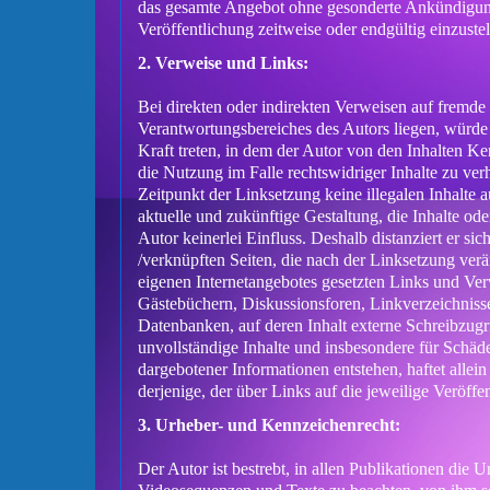
das gesamte Angebot ohne gesonderte Ankündigung
Veröffentlichung zeitweise oder endgültig einzustel
2. Verweise und Links:
Bei direkten oder indirekten Verweisen auf fremde
Verantwortungsbereiches des Autors liegen, würde 
Kraft treten, in dem der Autor von den Inhalten K
die Nutzung im Falle rechtswidriger Inhalte zu ver
Zeitpunkt der Linksetzung keine illegalen Inhalte 
aktuelle und zukünftige Gestaltung, die Inhalte ode
Autor keinerlei Einfluss. Deshalb distanziert er sic
/verknüpften Seiten, die nach der Linksetzung verän
eigenen Internetangebotes gesetzten Links und Ver
Gästebüchern, Diskussionsforen, Linkverzeichniss
Datenbanken, auf deren Inhalt externe Schreibzugrif
unvollständige Inhalte und insbesondere für Schäd
dargebotener Informationen entstehen, haftet allei
derjenige, der über Links auf die jeweilige Veröffe
3. Urheber- und Kennzeichenrecht:
Der Autor ist bestrebt, in allen Publikationen di