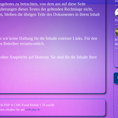
D
angebotes zu betrachten, von dem aus auf diese Seite
lierungen dieses Textes der geltenden Rechtslage nicht,
ten, bleiben die übrigen Teile des Dokumentes in ihrem Inhalt
D
n wir keine Haftung für die Inhalte externer Links. Für den
li
en Betreiber verantwortlich.
di
ohne Ansprüche auf Honorar. Sie sind für die Inhalte ihrer
EB-PHP ® CMS Portal Mobile 1.78 erstellt.
nen erhalten Sie auf
web-php.de