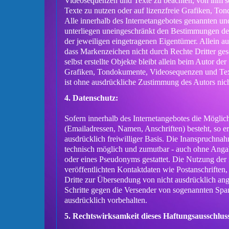
Videosequenzen und Texte zu beachten, von ihm s
Texte zu nutzen oder auf lizenzfreie Grafiken, T
Alle innerhalb des Internetangebotes genannten u
unterliegen uneingeschränkt den Bestimmungen des
der jeweiligen eingetragenen Eigentümer. Allein a
dass Markenzeichen nicht durch Rechte Dritter ges
selbst erstellte Objekte bleibt allein beim Autor d
Grafiken, Tondokumente, Videosequenzen und Text
ist ohne ausdrückliche Zustimmung des Autors nicht
4. Datenschutz:
Sofern innerhalb des Internetangebotes die Möglich
(Emailadressen, Namen, Anschriften) besteht, so er
ausdrücklich freiwilliger Basis. Die Inanspruchna
technisch möglich und zumutbar - auch ohne Anga
oder eines Pseudonyms gestattet. Die Nutzung de
veröffentlichten Kontaktdaten wie Postanschrifte
Dritte zur Übersendung von nicht ausdrücklich ange
Schritte gegen die Versender von sogenannten Spa
ausdrücklich vorbehalten.
5. Rechtswirksamkeit dieses Haftungsausschlus