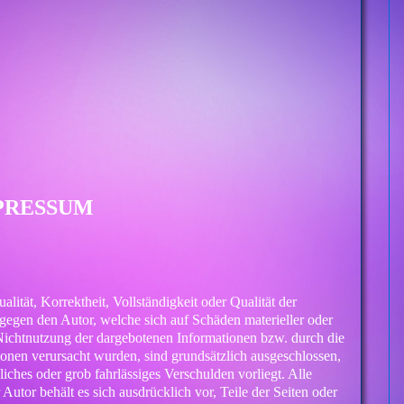
PRESSUM
lität, Korrektheit, Vollständigkeit oder Qualität der
 gegen den Autor, welche sich auf Schäden materieller oder
 Nichtnutzung der dargebotenen Informationen bzw. durch die
ionen verursacht wurden, sind grundsätzlich ausgeschlossen,
liches oder grob fahrlässiges Verschulden vorliegt. Alle
Autor behält es sich ausdrücklich vor, Teile der Seiten oder