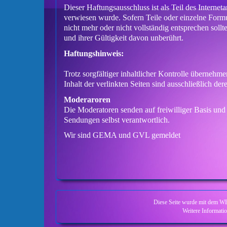
Dieser Haftungsausschluss ist als Teil des Internet
verwiesen wurde. Sofern Teile oder einzelne Formu
nicht mehr oder nicht vollständig entsprechen soll
und ihrer Gültigkeit davon unberührt.
Haftungshinweis:
Trotz sorgfältiger inhaltlicher Kontrolle übernehme
Inhalt der verlinkten Seiten sind ausschließlich der
Moderaroren
Die Moderatoren senden auf freiwilliger Basis und 
Sendungen selbst verantwortlich.
Wir sind GEMA und GVL gemeldet
Diese Seite wurde mit dem W
Weitere Informatio