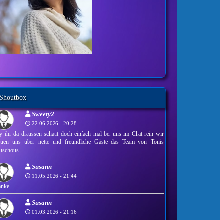
Shoutbox
Sweety2
22.06.2026 - 20:28
y ihr da draussen schaut doch einfach mal bei uns im Chat rein wir
euen uns über nette und freundliche Gäste das Team von Tonis
uschous
Susann
11.05.2026 - 21:44
anke
Susann
01.03.2026 - 21:16