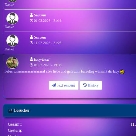
Danke
Susann
01.03.2026 - 21:16
Danke
Susann
11.02.2026 - 21:25
Danke
lucy-hexi
08.02.2026 - 19:38
liebes tonaaaaaaaaaaaaaaaaal alles liebe und gute zum burzeltag wünscht dir lucy
Text senden?
History
Besucher
Gesamt:
11
Gestern: