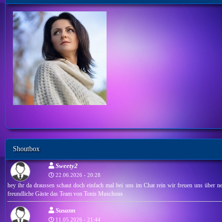
Shoutbox
Sweety2
22.06.2026 - 20:28
hey ihr da draussen schaut doch einfach mal bei uns im Chat rein wir freuen uns über ne
freundliche Gäste das Team von Tonis Muschous
Susann
11.05.2026 - 21:44