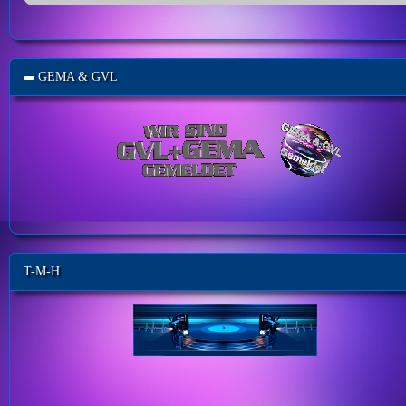
GEMA & GVL
T-M-H