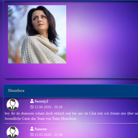
Shoutbox
Sweety2
22.06.2026 - 20:28
hey ihr da draussen schaut doch einfach mal bei uns im Chat rein wir freuen uns über ne
freundliche Gäste das Team von Tonis Muschous
Susann
11.05.2026 - 21:44