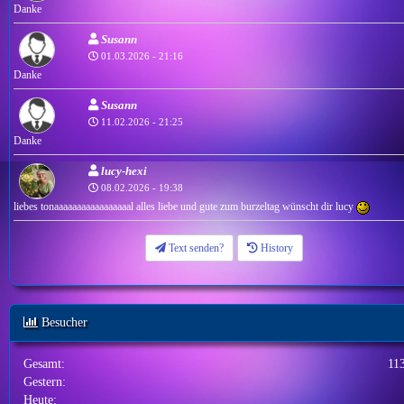
Danke
Susann
01.03.2026 - 21:16
Danke
Susann
11.02.2026 - 21:25
Danke
lucy-hexi
08.02.2026 - 19:38
liebes tonaaaaaaaaaaaaaaaaal alles liebe und gute zum burzeltag wünscht dir lucy
Text senden?
History
Besucher
Gesamt:
11
Gestern:
Heute: