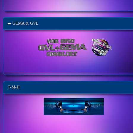
GEMA & GVL
T-M-H