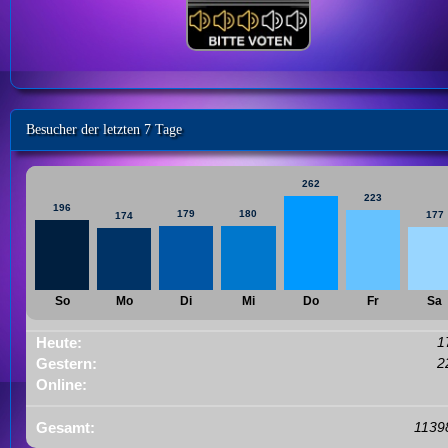
Besucher der letzten 7 Tage
262
223
196
179
180
177
174
So
Mo
Di
Mi
Do
Fr
Sa
Heute:
1
Gestern:
2
Online:
Gesamt:
1139