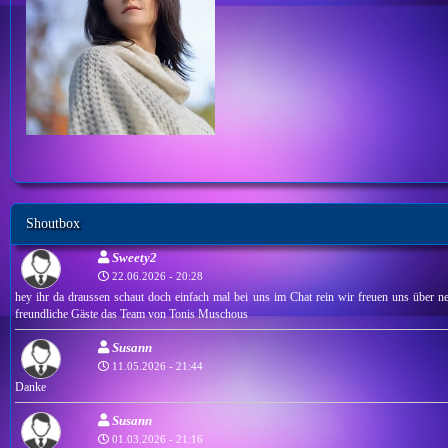
Shoutbox
Sweety2
22.06.2026 - 20:28
hey ihr da draussen schaut doch einfach mal bei uns im Chat rein wir freuen uns über ne
freundliche Gäste das Team von Tonis Muschous
Susann
11.05.2026 - 21:44
Danke
Susann
01.03.2026 - 21:16