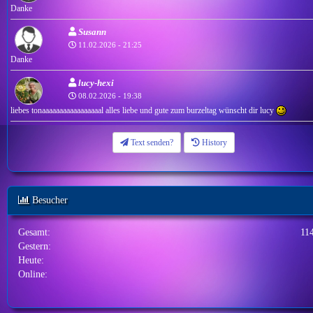
Danke
Susann
11.02.2026 - 21:25
Danke
lucy-hexi
08.02.2026 - 19:38
liebes tonaaaaaaaaaaaaaaaaal alles liebe und gute zum burzeltag wünscht dir lucy
Text senden?
History
Besucher
Gesamt:
11
Gestern:
Heute:
Online: