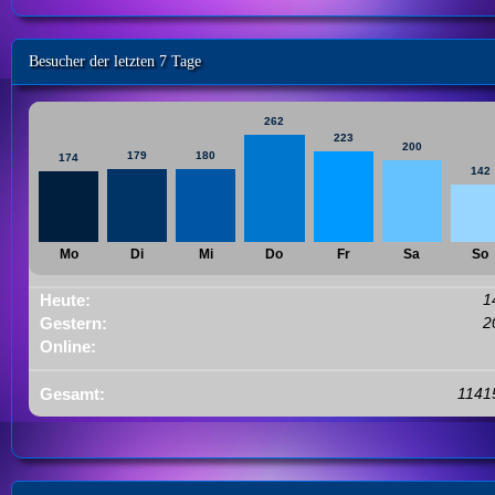
Besucher der letzten 7 Tage
262
223
200
179
180
174
142
Mo
Di
Mi
Do
Fr
Sa
So
Heute:
1
Gestern:
2
Online:
Gesamt:
1141