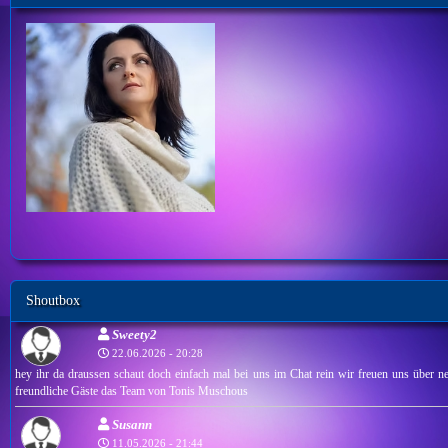
Shoutbox
Sweety2
22.06.2026 - 20:28
hey ihr da draussen schaut doch einfach mal bei uns im Chat rein wir freuen uns über ne
freundliche Gäste das Team von Tonis Muschous
Susann
11.05.2026 - 21:44