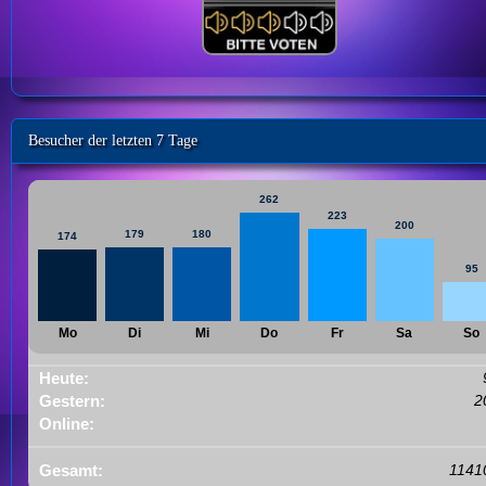
Besucher der letzten 7 Tage
262
223
200
180
179
174
95
Mo
Di
Mi
Do
Fr
Sa
So
Heute:
Gestern:
2
Online:
Gesamt:
1141