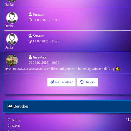
Danke
Susann
01.03.2026 - 21:16
Danke
Susann
11.02.2026 - 21:25
Danke
lucy-hexi
08.02.2026 - 19:38
liebes tonaaaaaaaaaaaaaaaaal alles liebe und gute zum burzeltag wünscht dir lucy
Text senden?
History
Besucher
Gesamt:
11
Gestern: