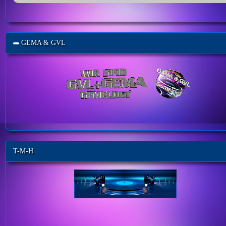
GEMA & GVL
T-M-H