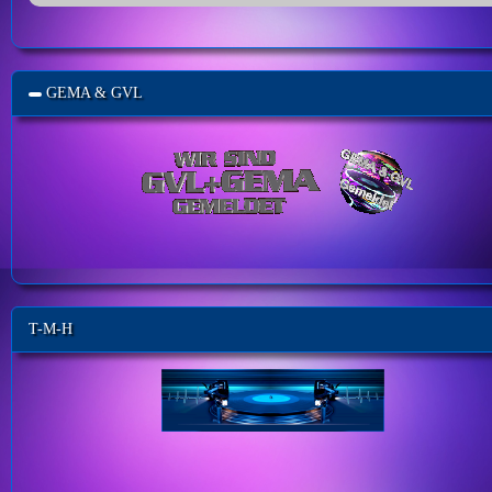
GEMA & GVL
T-M-H