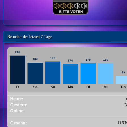
Besucher der letzten 7 Tage
248
196
184
179
180
174
69
Fr
Sa
So
Mo
Di
Mi
Do
Heute:
Gestern:
1
Online:
Gesamt:
1133