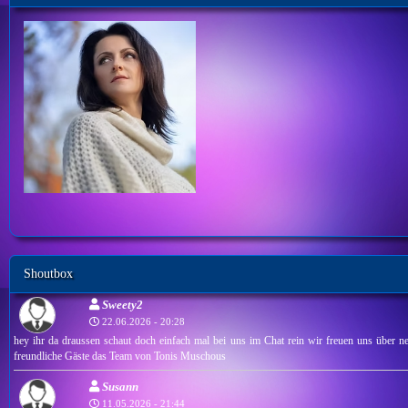
Shoutbox
Sweety2
22.06.2026 - 20:28
hey ihr da draussen schaut doch einfach mal bei uns im Chat rein wir freuen uns über ne
freundliche Gäste das Team von Tonis Muschous
Susann
11.05.2026 - 21:44