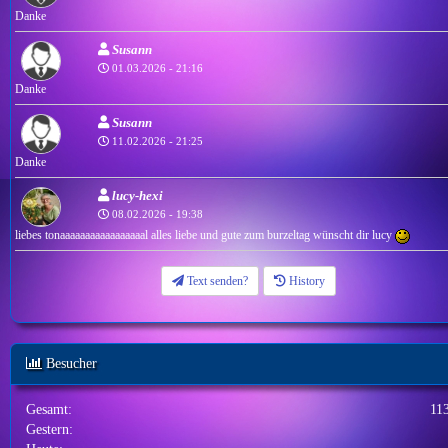
Danke
Susann
01.03.2026 - 21:16
Danke
Susann
11.02.2026 - 21:25
Danke
lucy-hexi
08.02.2026 - 19:38
liebes tonaaaaaaaaaaaaaaaaal alles liebe und gute zum burzeltag wünscht dir lucy
Text senden?
History
Besucher
Gesamt:
11
Gestern: