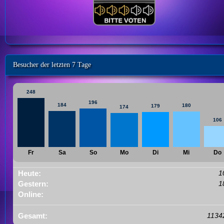
Besucher der letzten 7 Tage
248
196
184
180
179
174
106
Fr
Sa
So
Mo
Di
Mi
Do
Heute:
1
Gestern:
1
Online:
Gesamt:
1134