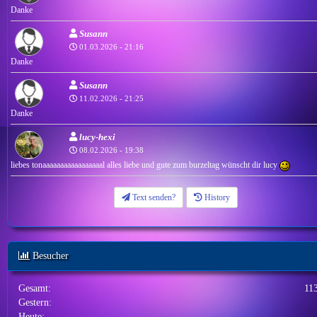
Danke
Susann
01.03.2026 - 21:16
Danke
Susann
11.02.2026 - 21:25
Danke
lucy-hexi
08.02.2026 - 19:38
liebes tonaaaaaaaaaaaaaaaaal alles liebe und gute zum burzeltag wünscht dir lucy
Text senden?
History
Besucher
Gesamt:
11
Gestern:
Heute: