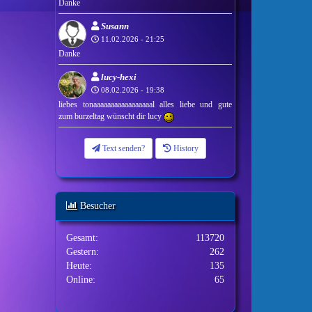
Danke
Susann
11.02.2026 - 21:25
Danke
lucy-hexi
08.02.2026 - 19:38
liebes tonaaaaaaaaaaaaaaaaal alles liebe und gute
zum burzeltag wünscht dir lucy
Text senden?
History
Besucher
Gesamt:
113720
Gestern:
262
Heute:
135
Online:
65