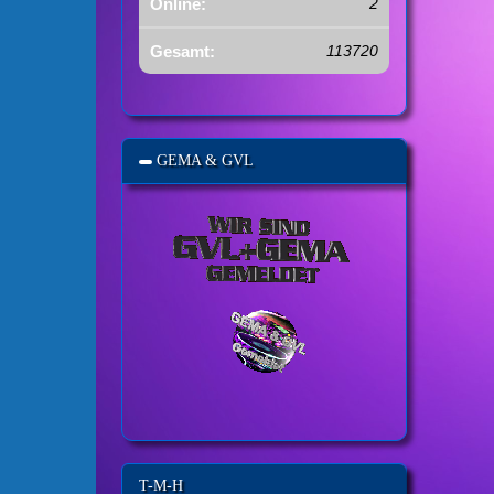
Online:
2
Gesamt:
113720
GEMA & GVL
T-M-H