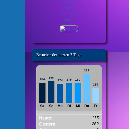
Besucher der letzten 7 Tage
262
196
184
179
180
174
135
Sa
So
Mo
Di
Mi
Do
Fr
Heute:
135
Gestern:
262