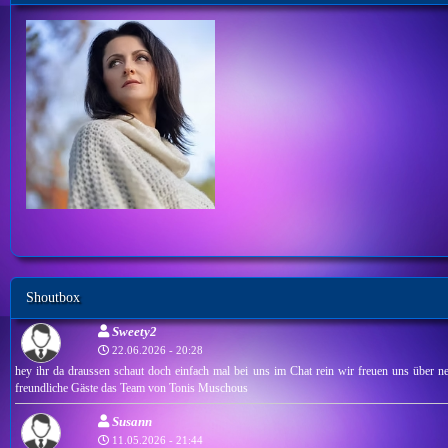
Shoutbox
Sweety2
22.06.2026 - 20:28
hey ihr da draussen schaut doch einfach mal bei uns im Chat rein wir freuen uns über ne
freundliche Gäste das Team von Tonis Muschous
Susann
11.05.2026 - 21:44