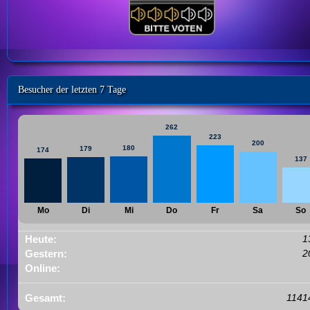
Besucher der letzten 7 Tage
262
223
200
180
179
174
137
Mo
Di
Mi
Do
Fr
Sa
So
Heute:
1
Gestern:
2
Online:
Gesamt:
1141