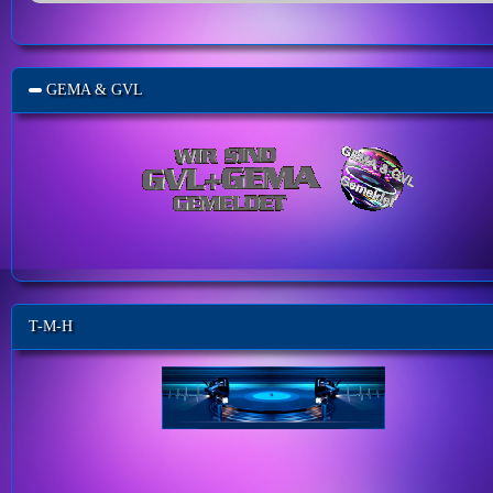
GEMA & GVL
T-M-H