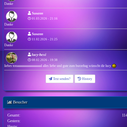
Danke
Susann
01.03.2026 - 21:16
Danke
Susann
11.02.2026 - 21:25
Danke
lucy-hexi
08.02.2026 - 19:38
liebes tonaaaaaaaaaaaaaaaaal alles liebe und gute zum burzeltag wünscht dir lucy
Text senden?
History
Besucher
Gesamt:
11
Gestern:
Heute: