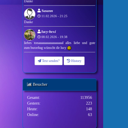
Danke
Susann
11.02.2026 - 21:25
Danke
lucy-hexi
08.02.2026 - 19:38
liebes tonaaaaaaaaaaaaaaaaal alles liebe und gute
zum burzeltag wünscht dir lucy
Text senden?
History
Besucher
Gesamt:
113956
Gestern:
223
Heute:
148
Online:
63