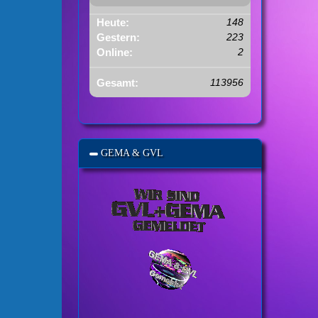
Heute:
148
Gestern:
223
Online:
2
Gesamt:
113956
GEMA & GVL