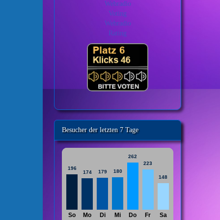
Besucher der letzten 7 Tage
262
223
196
180
179
174
148
So
Mo
Di
Mi
Do
Fr
Sa