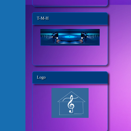
T-M-H
Logo